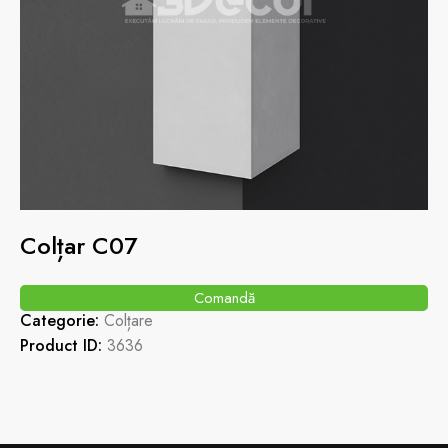
Colțar C07
Comandă
Categorie:
Colțare
Product ID:
3636