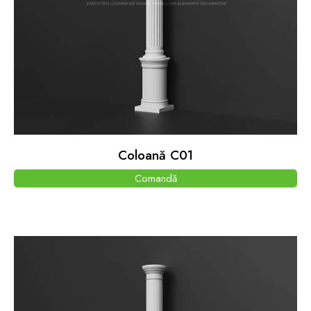
Coloană C01
Comandă