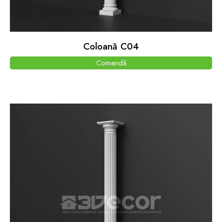
Coloană C04
Comandă