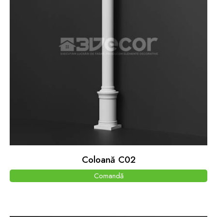
Coloană C02
Comandă